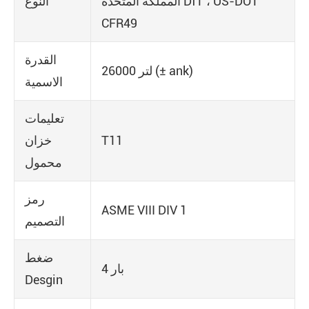
المملكة المتحدة DfT ، US-DOT
النوع
CFR49
القدرة
26000 لتر (± ank)
الاسمية
تعليمات
T11
خزان
محمول
رمز
ASME VIII DIV 1
التصميم
ضغط
4 بار
Desgin