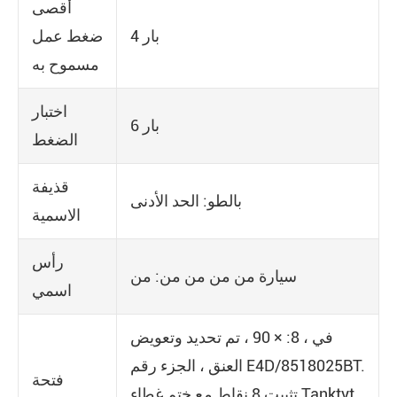
أقصى
4 بار
ضغط عمل
مسموح به
اختبار
6 بار
الضغط
قذيفة
بالطو: الحد الأدنى
الاسمية
رأس
سيارة من من من من: من
اسمي
في ، 8: × 90 ، تم تحديد وتعويض
العنق ، الجزء رقم E4D/8518025BT.
فتحة
تثبيت 8 نقاط مع ختم غطاء Tanktyt