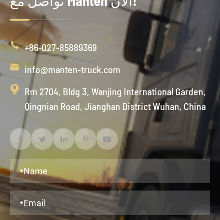
تواصل مع Manten الآن!

+86-027-85889369

info@manten-truck.com

Rm 2704, Bldg 3, Wanjing International Garden,
Qingnian Road, Jianghan District Wuhan, China