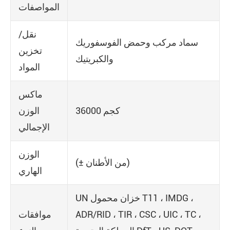
المواصفات
نقل/
سماد مركب وحمض الفوسفوريك
تخزين
والكبريتيك
المواد
ماكس
36000 كجم
الوزن
الإجمالي
الوزن
(± من الأطنان)
الهاري
UN خزان محمول T11 ، IMDG ،
ADR/RID ، TIR ، CSC ، UIC ، TC ،
موافقات