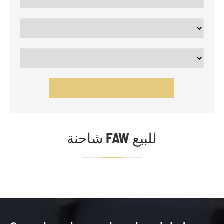
شاحنة FAW للبيع