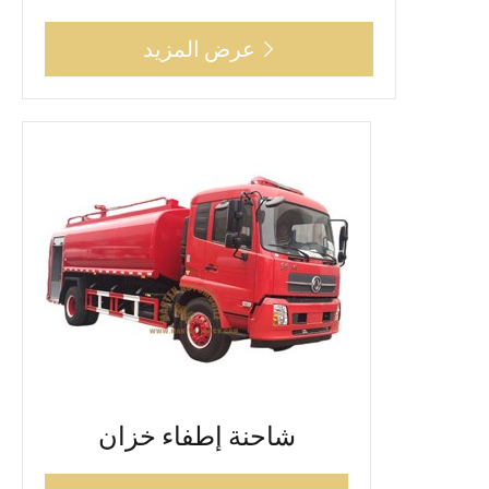
عرض المزيد

شاحنة إطفاء خزان