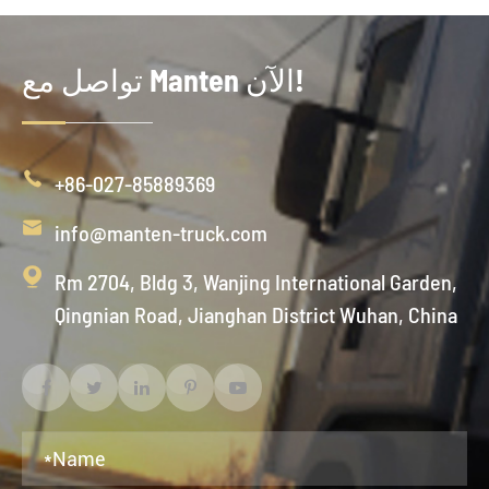
تواصل مع Manten الآن!

+86-027-85889369

info@manten-truck.com

Rm 2704, Bldg 3, Wanjing International Garden,
Qingnian Road, Jianghan District Wuhan, China