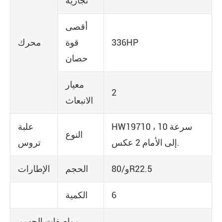
تجارية
أقصى
336HP
قوة
محرك
حصان
معيار
2
الانبعاث
HW19710 ، 10 سرعة
علبة
النوع
إلى الأمام 2 عكس.
تروس
و/80R22.5
الحجم
الإطارات
6
الكمية
مواصفات الجسم