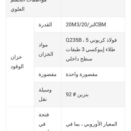
العلوي
20M3/لتر/20CBM
القدرة
Q235B فولاذ كربوني 5 ،
مواد
طلاء إيبوكسي 3 طبقات
الخزان
خزان
سطح داخلي
الوقود
مقصورة واحدة
مقصورة
وسيلة
92 # بنزين
نقل
فتحة
المعيار الأوروبي ، بما في
في