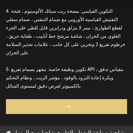
4. التكوين القياسي: مضخة زيت سبائك الألومنيوم ، فتحة
التفتيش القياسية الأوروبي مع صمام التنفس ، صمام سفلي
لقطع الطوارئ ، ممر لا ينزلق ودرابزين قابل للطي على الجزء
العلوي من الخزان ، شاشة مرشح خط أنابيب ، طفاية حريق ،
خرطوم تفريغ 2 وتخزين على كل جانب ، علامات تحذير السلامة
على الخزان.
5. تكوين وظيفة خاصة: مجهز بصمام تفريغ API ، مقياس تدفق
وبكرة إعادة التزود بالوقود ، مؤشر الزيت ، ونظام التحكم
بالكمبيوتر لعرض دقيق لمستوى السائل.

شاحنة صناعة النفط والغاز
شاحنات
المنزل