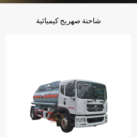
شاحنة صهريج كيميائية