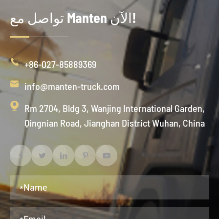
تواصل مع Manten الآن!

+86-027-85889369

info@manten-truck.com

Rm 2704, Bldg 3, Wanjing International Garden,
Qingnian Road, Jianghan District Wuhan, China