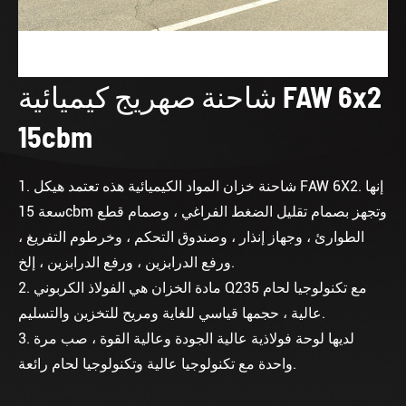
شاحنة صهريج كيميائية FAW 6x2
15cbm
1. شاحنة خزان المواد الكيميائية هذه تعتمد هيكل FAW 6X2. إنها
سعة 15cbm وتجهز بصمام تقليل الضغط الفراغي ، وصمام قطع
الطوارئ ، وجهاز إنذار ، وصندوق التحكم ، وخرطوم التفريغ ،
ورفع الدرابزين ، ورفع الدرابزين ، إلخ.
2. مادة الخزان هي الفولاذ الكربوني Q235 مع تكنولوجيا لحام
عالية ، حجمها قياسي للغاية ومريح للتخزين والتسليم.
3. لديها لوحة فولاذية عالية الجودة وعالية القوة ، صب مرة
واحدة مع تكنولوجيا عالية وتكنولوجيا لحام رائعة.