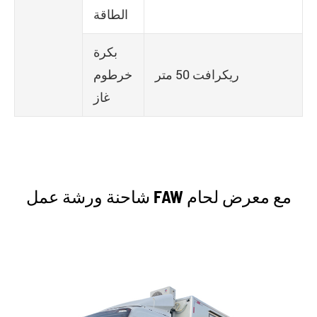
الطاقة
بكرة
ريكرافت 50 متر
خرطوم
غاز
شاحنة ورشة عمل FAW مع معرض لحام