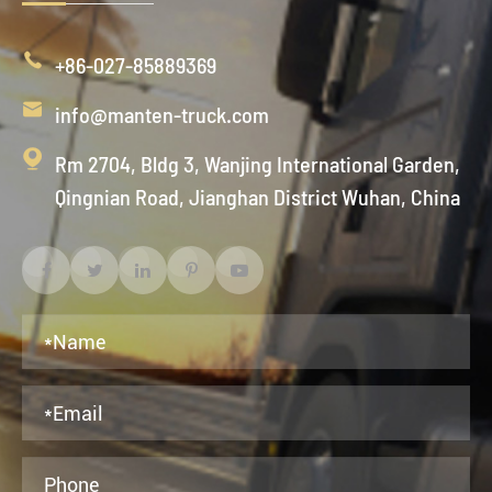

+86-027-85889369

info@manten-truck.com

Rm 2704, Bldg 3, Wanjing International Garden,
Qingnian Road, Jianghan District Wuhan, China