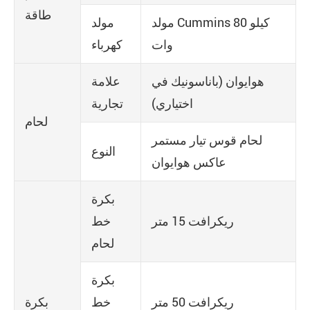
طاقة
مولد Cummins 80 كيلو
مولد
وات
كهرباء
هوايوان (باناسونيك في
علامة
اختياري)
تجارية
لحام
لحام قوس تيار مستمر
النوع
عاكس هوايوان
بكرة
ريكرافت 15 متر
خط
لحام
بكرة
ريكرافت 50 متر
خط
بكرة