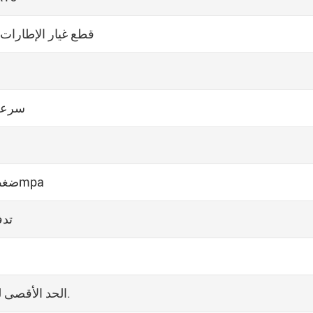
6 + 1 قطع غيار الإطارات
سرعة تنظ
ضغط المياه لنظام التنظيف: 10- 12mpa
تدفق
2. الحد الأقصى لحجم الشفط من من من من.