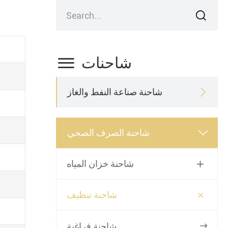

شاحنات

شاحنة صناعة النفط والغاز

شاحنة الصرف الصحي

شاحنة خزان المياه


شاحنة تنظيف
شاحنة فراغية
