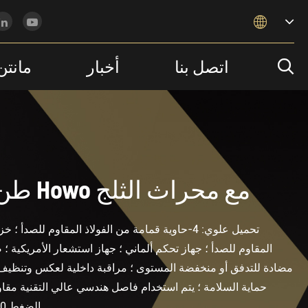

اتصل بنا
أخبار
مانتن

شاحنة تنظيف Raod 4x2 10 طن من Howo مع محراث الثلج
تحميل علوي: 4-حاوية قمامة من الفولاذ المقاوم لل
المقاوم للصدأ ؛ جهاز تحكم ألماني ؛ جهاز استشعار الأمريكية ؛
مضادة للتدفق أو منخفضة المستوى ؛ مراقبة داخلية لعكس وتنظيف ا
حماية السلامة ؛ يتم استخدام فاصل هندسي عالي التقنية مقاوم 
الضغط 20 متر. يمكن حافلة متكاملة تحكم الحركة ، تحكم الكمبيوتر بمفتاح واحد.