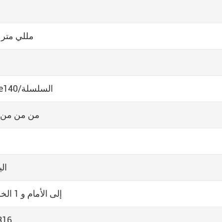
4500 مللي متر
Cyc4e140/السلسلة
من من من 
الي
6 إلى الأمام و 1 الخلفي
R16