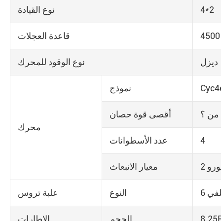
4*2
نوع القيادة
قاعدة العجلات
ديزل
نوع الوقود للمحرك
نموذج
من ؟
أقصى قوة حصان
محرك
4
عدد الأسطوانات
ورو 2
معيار الانبعاث
النوع
علبة تروس
8.25
الحجم
الإطارات