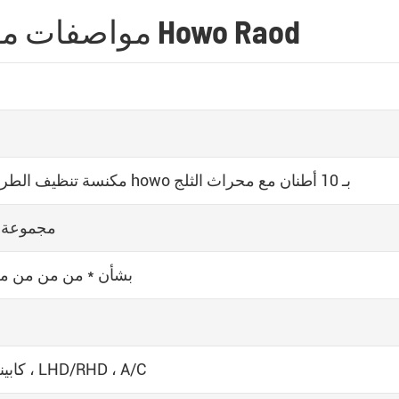
مواصفات مكنسة تنظيف 10 طن 10 م 3 من Howo Raod
مكنسة تنظيف الطرق من howo بـ 10 أطنان مع محراث الثلج
مجموعة م
بشأن * من من من م
كابينة هوو ، LHD/RHD ، A/C