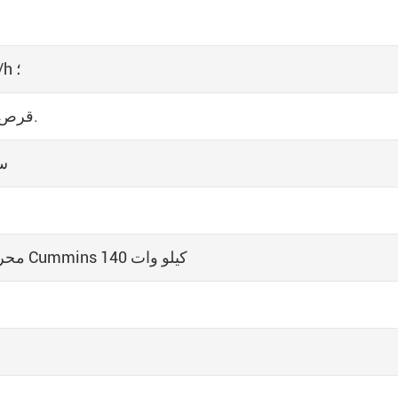
4. أقصى قدرة تنظيف ، ~ ، m2/h ؛
5. قرص فراشة تمديد حجم ≥ من من.
6. 
محرك ديزل ايسوزو 64 كيلو وات أو Cummins 140 كيلو وات