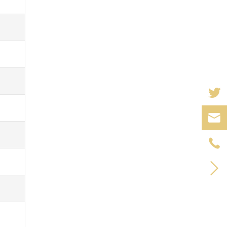


